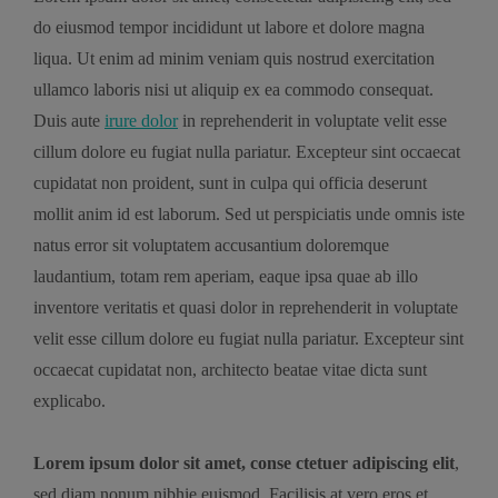
do eiusmod tempor incididunt ut labore et dolore magna
liqua. Ut enim ad minim veniam quis nostrud exercitation
ullamco laboris nisi ut aliquip ex ea commodo consequat.
Duis aute
irure dolor
in reprehenderit in voluptate velit esse
cillum dolore eu fugiat nulla pariatur. Excepteur sint occaecat
cupidatat non proident, sunt in culpa qui officia deserunt
mollit anim id est laborum. Sed ut perspiciatis unde omnis iste
natus error sit voluptatem accusantium doloremque
laudantium, totam rem aperiam, eaque ipsa quae ab illo
inventore veritatis et quasi dolor in reprehenderit in voluptate
velit esse cillum dolore eu fugiat nulla pariatur. Excepteur sint
occaecat cupidatat non, architecto beatae vitae dicta sunt
explicabo.
Lorem ipsum dolor sit amet, conse ctetuer adipiscing elit
,
sed diam nonum nibhie euismod. Facilisis at vero eros et .